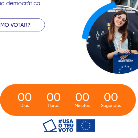
ão democrática.
MO VOTAR?
00
00
00
00
Dias
Horas
Minutos
Segundos